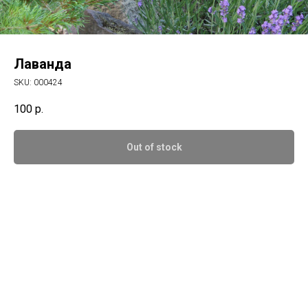
Лаванда
SKU:
000424
100
р.
Out of stock